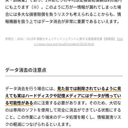
にも上ります（※）。このように万が一情報が漏れてしまった場
合には多大な損害賠償を負うリスクも考えられることからも、情
報機器を扱う上ではデータ消去が非常に重要であるといえます。
参照元：JNSA｜2018年 情報セキュリティインシデントに関する調査報告書【速報版】
http
s://www.jnsa.org/result/incident/2018.html
データ消去の注意点
データ消去を行う場合には、
見た目では削除されているように見
えても実はハードディスクや記憶メディアにはデータが残ってい
る可能性がある
点に注意する必要があります。そのため、大切な
のは専用のソフトを使用して完全に消去ができている状態にする
こと。この作業により端末のデータ処理を軽くし、情報漏洩リス
クの軽減につなげられるといえます。