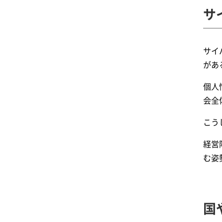
サ
サイ
があ
個人
会全
こう
経営
む姿
国