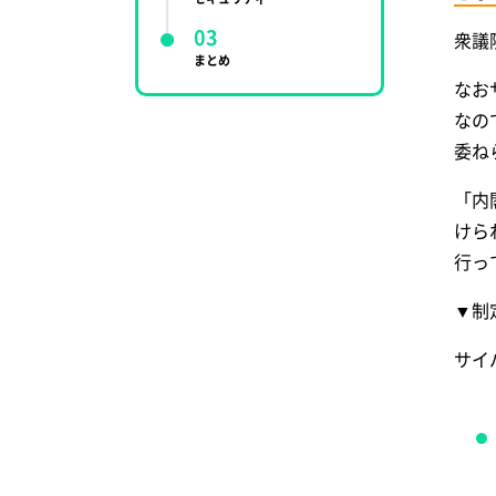
セキュリティ調査
衆議
まとめ
セキュリティ人材派遣・研修
なお
悩みで探す
なの
委ね
サイバーセキュリティとは
【基礎知識と用語集】
「内
運営会社情報
けら
行っ
▼制
サイ