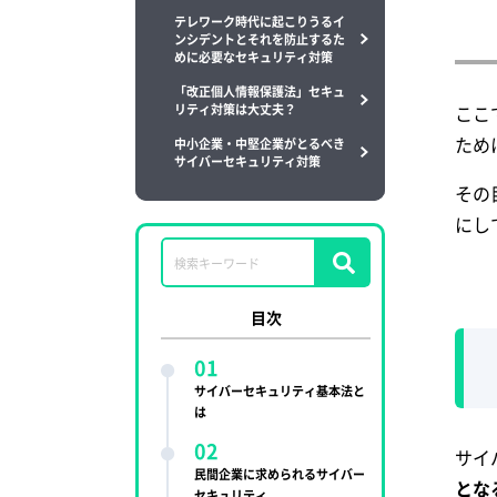
テレワーク時代に起こりうるイ
ンシデントとそれを防止するた
めに必要なセキュリティ対策
「改正個人情報保護法」セキュ
リティ対策は大丈夫？
ここ
ため
中小企業・中堅企業がとるべき
サイバーセキュリティ対策
その
ネットワークセキュリティ
にし
Webアプリケーションセキュ
リティ
メールセキュリティ対策
目次
コンピュータシステム・エン
ドポイントセキュリティ
サイバーセキュリティ基本法と
サーバ・ネットワーク監視
は
サイ
ID・アクセス管理（IAM）
民間企業に求められるサイバー
とな
セキュリティ